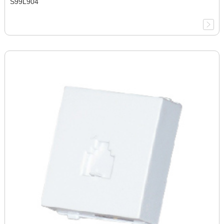
S99L904