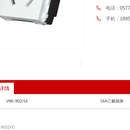
电话：
057
手机：
189
详情
V8K-902/16
16A三极插座
902D/D